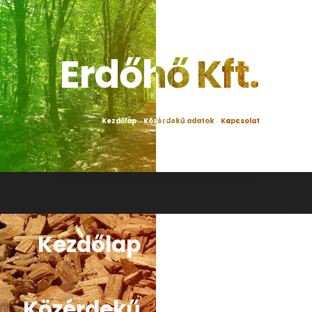
Erdőhő Kft.
Kezdőlap
Közérdekű adatok
Kapcsolat
⋅
⋅
Kezdőlap
Közérdekű